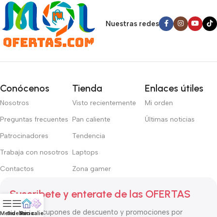
Nuestras redes
Conócenos
Tienda
Enlaces útiles
Nosotros
Visto recientemente
Mi orden
Preguntas frecuentes
Pan caliente
Últimas noticias
Patrocinadores
Tendencia
Trabaja con nosotros
Laptops
Contactos
Zona gamer
Suscribete y enterate de las OFERTAS
Recibirás cupones de descuento y promociones por
Menu
Sidebar
Inicio
Pan caliente