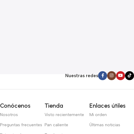
$
M1 chip delivers impressive
los juegos más exigentes con
1
performance, while its slim
facilidad.
design makes it easy to carry
anywhere.
U
h
l
p
l
a
Nuestras redes
h
g
Conócenos
Tienda
Enlaces útiles
Nosotros
Visto recientemente
Mi orden
Preguntas frecuentes
Pan caliente
Últimas noticias