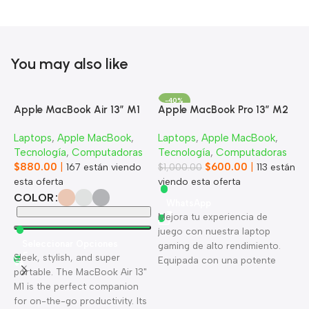
You may also like
-40%
Apple MacBook Air 13” M1
Apple MacBook Pro 13” M2
Laptops
,
Apple MacBook
,
Laptops
,
Apple MacBook
,
Tecnología
,
Computadoras
Tecnología
,
Computadoras
$
880.00
|
$
600.00
|
167
están viendo
$
1,000.00
113
están
esta oferta
viendo esta oferta
COLOR
WhatsApp
Mejora tu experiencia de
juego con nuestra laptop
Seleccionar Opciones
gaming de alto rendimiento.
A
Sleek, stylish, and super
Equipada con una potente
portable. The MacBook Air 13"
tarjeta gráfica, un procesador
L
M1 is the perfect companion
ultrarrápido y una pantalla
T
for on-the-go productivity. Its
nítida, esta laptop gestiona