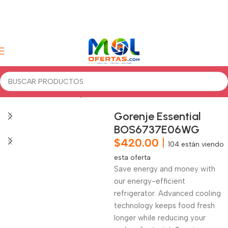
Inicio
Accesorios
Refrigeration
Hornos
Gorenje Essential
BOS6737E06WG
$
420.00
|
104
están viendo
esta oferta
Save energy and money with
our energy-efficient
refrigerator. Advanced cooling
technology keeps food fresh
longer while reducing your