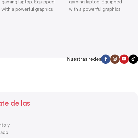
gaming laptop. Equipped
gaming laptop. Equipped
with a powerful graphics
with a powerful graphics
card, lightning-fast
card, lightning-fast
processor, and a crisp
processor, and a crisp
display, this laptop handles
display, this laptop handles
the most demanding games
the most demanding games
with ease.
with ease.
Nuestras redes
ate de las
nto y
tado