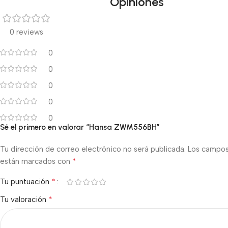
Opiniones
0 reviews
0
0
0
0
0
Sé el primero en valorar “Hansa ZWM556BH”
Tu dirección de correo electrónico no será publicada.
Los campos
*
están marcados con
*
Tu puntuación
*
Tu valoración