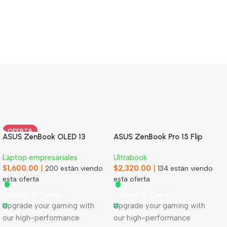
OFERTA
ASUS ZenBook OLED 13
ASUS ZenBook Pro 15 Flip
Laptop empresariales
Ultrabook
$
1,600.00
|
$
2,320.00
|
200
están viendo
134
están viendo
esta oferta
esta oferta
Añadir Al Carrito
Añadir Al Carrito
Upgrade your gaming with
Upgrade your gaming with
our high-performance
our high-performance