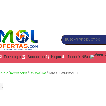
Tecnología
Accesorios
Hogar
Bebés Y Niños
Inicio
Accesorios
Lavavajillas
Hansa ZWM556BH