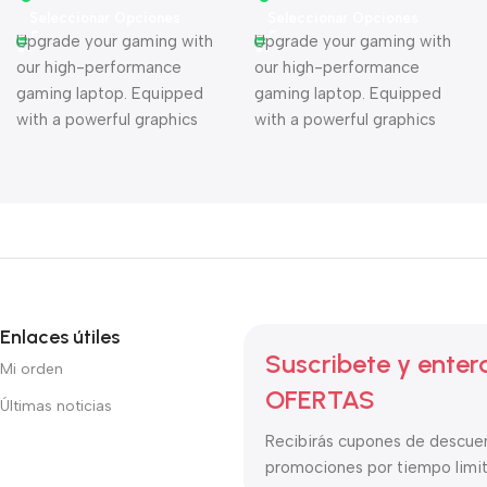
Seleccionar Opciones
Seleccionar Opciones
Upgrade your gaming with
Upgrade your gaming with
our high-performance
our high-performance
gaming laptop. Equipped
gaming laptop. Equipped
with a powerful graphics
with a powerful graphics
card, lightning-fast
card, lightning-fast
processor, and a crisp
processor, and a crisp
display, this laptop handles
display, this laptop handles
the most demanding games
the most demanding games
with ease.
with ease.
Enlaces útiles
Suscribete y enter
Mi orden
OFERTAS
Últimas noticias
Recibirás cupones de descue
promociones por tiempo limi