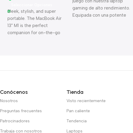
juego con nuestra laptop
Seleccionar Opciones
gaming de alto rendimiento.
Sleek, stylish, and super
Equipada con una potente
portable. The MacBook Air
tarjeta gráfica, un
13" M1 is the perfect
procesador ultrarrápido y
companion for on-the-go
una pantalla nítida, esta
productivity. Its M1 chip
laptop gestiona los juegos
delivers impressive
más exigentes con facilidad.
performance, while its slim
design makes it easy to
carry anywhere.
Conócenos
Tienda
Nosotros
Visto recientemente
Preguntas frecuentes
Pan caliente
Patrocinadores
Tendencia
Trabaja con nosotros
Laptops