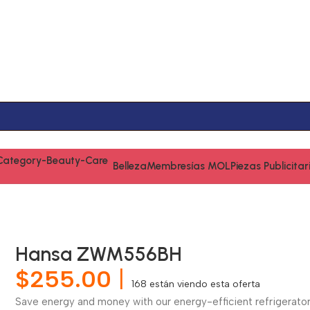
Belleza
Membresías MOL
Piezas Publicitar
Hansa ZWM556BH
$
255.00
|
168
están viendo esta oferta
Save energy and money with our energy-efficient refrigerator