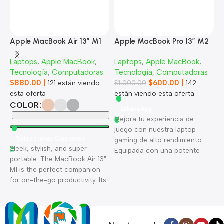
Apple MacBook Air 13” M1
Apple MacBook Pro 13” M2
A
Laptops
,
Apple MacBook
,
Laptops
,
Apple MacBook
,
L
Tecnología
,
Computadoras
Tecnología
,
Computadoras
T
$
880.00
|
$
600.00
|
$
121
están viendo
$
1,000.00
142
esta oferta
están viendo esta oferta
1
COLOR
WhatsApp
Mejora tu experiencia de
juego con nuestra laptop
Seleccionar Opciones
gaming de alto rendimiento.
Sleek, stylish, and super
U
Equipada con una potente
portable. The MacBook Air 13"
h
tarjeta gráfica, un procesador
M1 is the perfect companion
l
ultrarrápido y una pantalla
for on-the-go productivity. Its
p
nítida, esta laptop gestiona
M1 chip delivers impressive
l
los juegos más exigentes con
performance, while its slim
a
facilidad.
design makes it easy to carry
h
anywhere.
g