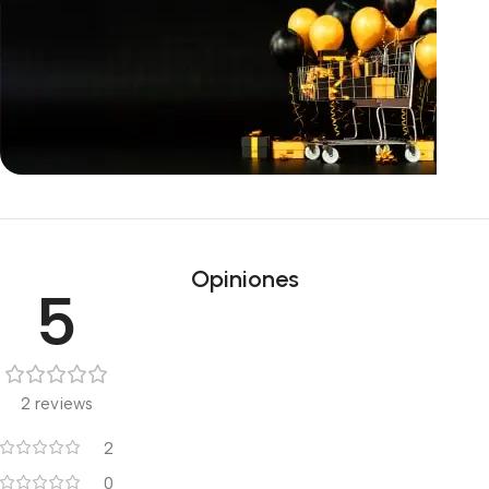
Ofertas inmejorables
Black Friday!
Opiniones
5
2 reviews
2
0