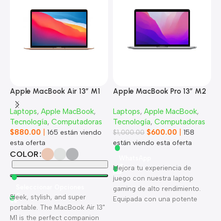
Apple MacBook Air 13” M1
Apple MacBook Pro 13” M2
A
Laptops
,
Apple MacBook
,
Laptops
,
Apple MacBook
,
L
Tecnología
,
Computadoras
Tecnología
,
Computadoras
T
$
880.00
|
$
600.00
|
$
165
están viendo
$
1,000.00
158
esta oferta
están viendo esta oferta
1
COLOR
WhatsApp
Mejora tu experiencia de
juego con nuestra laptop
Seleccionar Opciones
gaming de alto rendimiento.
Sleek, stylish, and super
U
Equipada con una potente
portable. The MacBook Air 13"
h
tarjeta gráfica, un procesador
M1 is the perfect companion
l
ultrarrápido y una pantalla