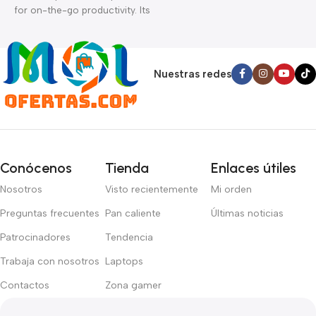
for on-the-go productivity. Its
p
nítida, esta laptop gestiona
M1 chip delivers impressive
l
los juegos más exigentes con
performance, while its slim
a
facilidad.
design makes it easy to carry
h
anywhere.
g
Nuestras redes
Conócenos
Tienda
Enlaces útiles
Nosotros
Visto recientemente
Mi orden
Preguntas frecuentes
Pan caliente
Últimas noticias
Patrocinadores
Tendencia
Trabaja con nosotros
Laptops
Contactos
Zona gamer