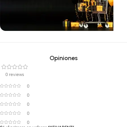
Ofertas inmejorables
Black Friday!
Opiniones
0 reviews
0
0
0
0
0