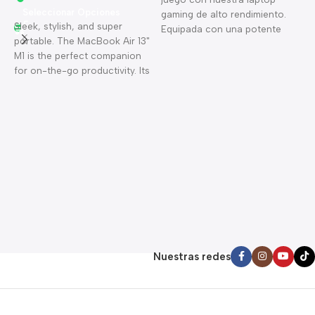
Seleccionar Opciones
gaming de alto rendimiento.
A
Sleek, stylish, and super
Equipada con una potente
portable. The MacBook Air 13"
tarjeta gráfica, un procesador
L
M1 is the perfect companion
ultrarrápido y una pantalla
T
for on-the-go productivity. Its
nítida, esta laptop gestiona
$
M1 chip delivers impressive
los juegos más exigentes con
1
performance, while its slim
facilidad.
design makes it easy to carry
anywhere.
U
h
l
p
l
a
Nuestras redes
h
g