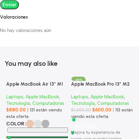
Valoraciones
No hay valoraciones aún.
You may also like
-40%
Apple MacBook Air 13” M1
Apple MacBook Pro 13” M2
Laptops
,
Apple MacBook
,
Laptops
,
Apple MacBook
,
Tecnología
,
Computadoras
Tecnología
,
Computadoras
$
880.00
|
$
600.00
|
131
están viendo
$
1,000.00
113
están
esta oferta
viendo esta oferta
COLOR
WhatsApp
Mejora tu experiencia de
juego con nuestra laptop