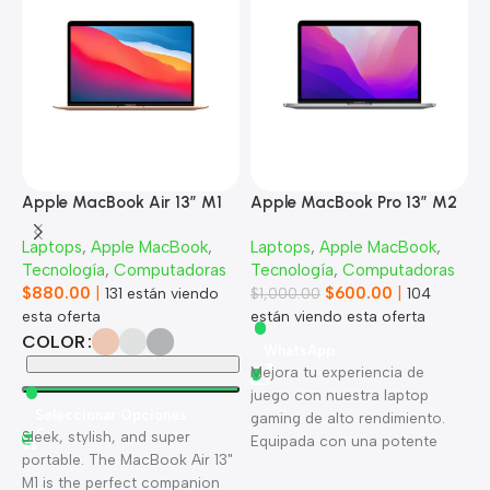
Apple MacBook Air 13” M1
Apple MacBook Pro 13” M2
A
Laptops
,
Apple MacBook
,
Laptops
,
Apple MacBook
,
L
Tecnología
,
Computadoras
Tecnología
,
Computadoras
T
$
880.00
|
$
600.00
|
$
131
están viendo
$
1,000.00
104
esta oferta
están viendo esta oferta
1
COLOR
WhatsApp
Mejora tu experiencia de
juego con nuestra laptop
Seleccionar Opciones
gaming de alto rendimiento.
Sleek, stylish, and super
U
Equipada con una potente
portable. The MacBook Air 13"
h
tarjeta gráfica, un procesador
M1 is the perfect companion
l
ultrarrápido y una pantalla