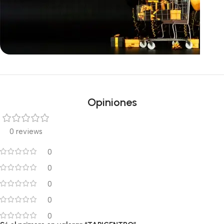
Ofertas inmejorables
Black Friday!
Opiniones
0 reviews
0
0
0
0
0