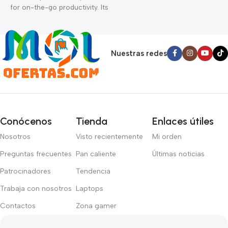
for on-the-go productivity. Its
p
nítida, esta laptop gestiona
M1 chip delivers impressive
l
los juegos más exigentes con
performance, while its slim
a
facilidad.
design makes it easy to carry
h
anywhere.
g
Nuestras redes
Conócenos
Tienda
Enlaces útiles
Nosotros
Visto recientemente
Mi orden
Preguntas frecuentes
Pan caliente
Últimas noticias
Patrocinadores
Tendencia
Trabaja con nosotros
Laptops
Contactos
Zona gamer